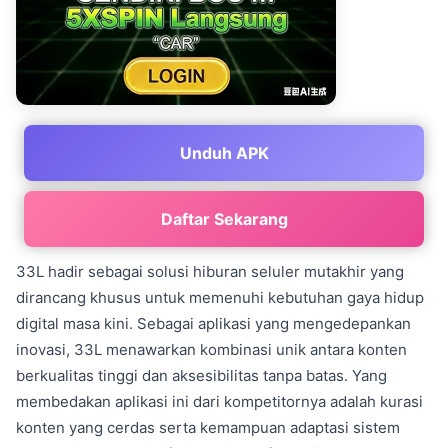
Unduh APK
Daftar Sekarang
33L hadir sebagai solusi hiburan seluler mutakhir yang
dirancang khusus untuk memenuhi kebutuhan gaya hidup
digital masa kini. Sebagai aplikasi yang mengedepankan
inovasi, 33L menawarkan kombinasi unik antara konten
berkualitas tinggi dan aksesibilitas tanpa batas. Yang
membedakan aplikasi ini dari kompetitornya adalah kurasi
konten yang cerdas serta kemampuan adaptasi sistem