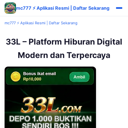
mc777 ⚡ Aplikasi Resmi | Daftar Sekarang
mc777 ⚡ Aplikasi Resmi | Daftar Sekarang
33L – Platform Hiburan Digital
Modern dan Terpercaya