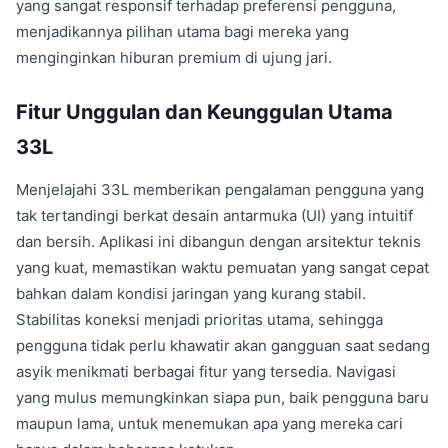
yang sangat responsif terhadap preferensi pengguna,
menjadikannya pilihan utama bagi mereka yang
menginginkan hiburan premium di ujung jari.
Fitur Unggulan dan Keunggulan Utama
33L
Menjelajahi 33L memberikan pengalaman pengguna yang
tak tertandingi berkat desain antarmuka (UI) yang intuitif
dan bersih. Aplikasi ini dibangun dengan arsitektur teknis
yang kuat, memastikan waktu pemuatan yang sangat cepat
bahkan dalam kondisi jaringan yang kurang stabil.
Stabilitas koneksi menjadi prioritas utama, sehingga
pengguna tidak perlu khawatir akan gangguan saat sedang
asyik menikmati berbagai fitur yang tersedia. Navigasi
yang mulus memungkinkan siapa pun, baik pengguna baru
maupun lama, untuk menemukan apa yang mereka cari