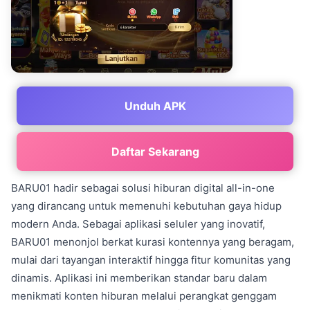
Unduh APK
Daftar Sekarang
BARU01 hadir sebagai solusi hiburan digital all-in-one
yang dirancang untuk memenuhi kebutuhan gaya hidup
modern Anda. Sebagai aplikasi seluler yang inovatif,
BARU01 menonjol berkat kurasi kontennya yang beragam,
mulai dari tayangan interaktif hingga fitur komunitas yang
dinamis. Aplikasi ini memberikan standar baru dalam
menikmati konten hiburan melalui perangkat genggam