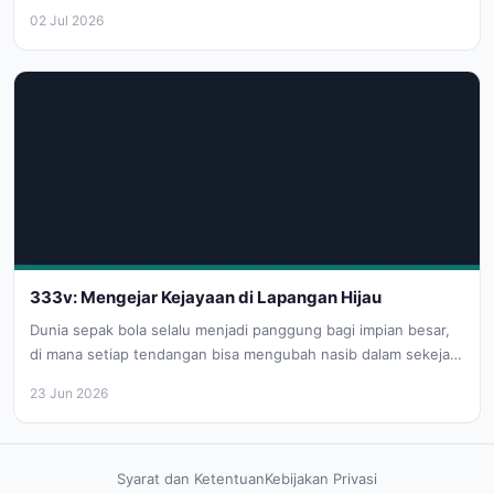
yang...
02 Jul 2026
333v: Mengejar Kejayaan di Lapangan Hijau
Dunia sepak bola selalu menjadi panggung bagi impian besar,
di mana setiap tendangan bisa mengubah nasib dalam sekejap.
Dalam slot...
23 Jun 2026
Syarat dan Ketentuan
Kebijakan Privasi