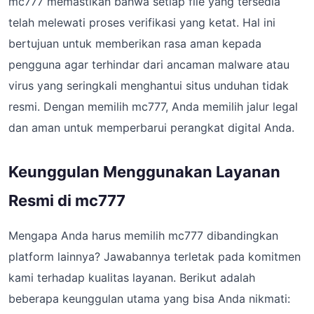
mc777 memastikan bahwa setiap file yang tersedia
telah melewati proses verifikasi yang ketat. Hal ini
bertujuan untuk memberikan rasa aman kepada
pengguna agar terhindar dari ancaman malware atau
virus yang seringkali menghantui situs unduhan tidak
resmi. Dengan memilih mc777, Anda memilih jalur legal
dan aman untuk memperbarui perangkat digital Anda.
Keunggulan Menggunakan Layanan
Resmi di mc777
Mengapa Anda harus memilih mc777 dibandingkan
platform lainnya? Jawabannya terletak pada komitmen
kami terhadap kualitas layanan. Berikut adalah
beberapa keunggulan utama yang bisa Anda nikmati: