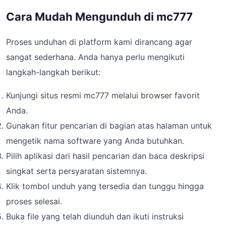
Cara Mudah Mengunduh di mc777
Proses unduhan di platform kami dirancang agar
sangat sederhana. Anda hanya perlu mengikuti
langkah-langkah berikut:
Kunjungi situs resmi mc777 melalui browser favorit
Anda.
Gunakan fitur pencarian di bagian atas halaman untuk
mengetik nama software yang Anda butuhkan.
Pilih aplikasi dari hasil pencarian dan baca deskripsi
singkat serta persyaratan sistemnya.
Klik tombol unduh yang tersedia dan tunggu hingga
proses selesai.
Buka file yang telah diunduh dan ikuti instruksi