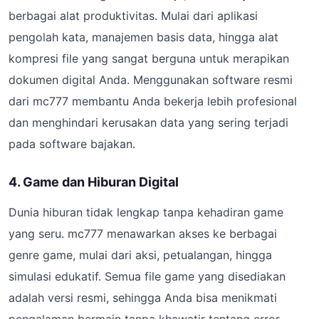
berbagai alat produktivitas. Mulai dari aplikasi
pengolah kata, manajemen basis data, hingga alat
kompresi file yang sangat berguna untuk merapikan
dokumen digital Anda. Menggunakan software resmi
dari mc777 membantu Anda bekerja lebih profesional
dan menghindari kerusakan data yang sering terjadi
pada software bajakan.
4. Game dan Hiburan Digital
Dunia hiburan tidak lengkap tanpa kehadiran game
yang seru. mc777 menawarkan akses ke berbagai
genre game, mulai dari aksi, petualangan, hingga
simulasi edukatif. Semua file game yang disediakan
adalah versi resmi, sehingga Anda bisa menikmati