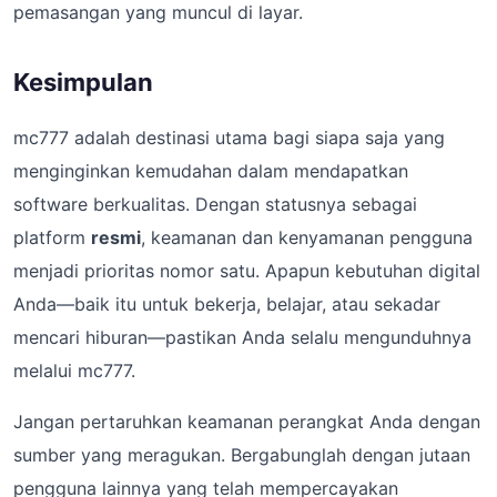
pemasangan yang muncul di layar.
Kesimpulan
mc777 adalah destinasi utama bagi siapa saja yang
menginginkan kemudahan dalam mendapatkan
software berkualitas. Dengan statusnya sebagai
platform
resmi
, keamanan dan kenyamanan pengguna
menjadi prioritas nomor satu. Apapun kebutuhan digital
Anda—baik itu untuk bekerja, belajar, atau sekadar
mencari hiburan—pastikan Anda selalu mengunduhnya
melalui mc777.
Jangan pertaruhkan keamanan perangkat Anda dengan
sumber yang meragukan. Bergabunglah dengan jutaan
pengguna lainnya yang telah mempercayakan