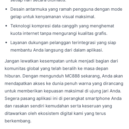
Desain antarmuka yang ramah pengguna dengan mode
gelap untuk kenyamanan visual maksimal.
Teknologi kompresi data canggih yang menghemat
kuota internet tanpa mengurangi kualitas grafis.
Layanan dukungan pelanggan terintegrasi yang siap
membantu Anda langsung dari dalam aplikasi.
Jangan lewatkan kesempatan untuk menjadi bagian dari
komunitas global yang telah beralih ke masa depan
hiburan. Dengan mengunduh MC888 sekarang, Anda akan
mendapatkan akses ke dunia penuh warna yang dirancang
untuk memberikan kepuasan maksimal di ujung jari Anda.
Segera pasang aplikasi ini di perangkat smartphone Anda
dan rasakan sendiri kemudahan serta keseruan yang
ditawarkan oleh ekosistem digital kami yang terus
berkembang.