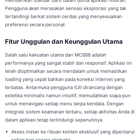
memberikan standar baru dalam dunia aplikasi hiburan.
Pengguna akan merasakan sensasi eksplorasi yang tak
tertandingi berkat sistem cerdas yang menyesuaikan
preferensi secara personal.
Fitur Unggulan dan Keunggulan Utama
Salah satu kekuatan utama dari MC888 adalah
performanya yang sangat stabil dan responsif. Aplikasi ini
telah dioptimalkan secara mendalam untuk memastikan
loading yang cepat bahkan pada koneksi internet yang
terbatas. Antarmuka pengguna (UI) dirancang dengan
estetika minimalis namun intuitif, memudahkan siapa pun
untuk menavigasi setiap menu tanpa kendala. Dengan
integrasi sistem keamanan terbaru, setiap aktivitas Anda di
dalam aplikasi tetap terlindungi sepenuhnya.
Akses instan ke ribuan konten eksklusif yang diperbarui
setiap hari secara otomatis.