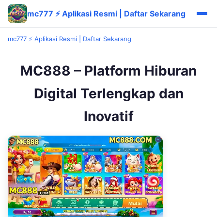
mc777 ⚡ Aplikasi Resmi | Daftar Sekarang
mc777 ⚡ Aplikasi Resmi | Daftar Sekarang
MC888 – Platform Hiburan
Digital Terlengkap dan
Inovatif