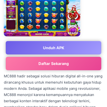
Unduh APK
Daftar Sekarang
MC888 hadir sebagai solusi hiburan digital all-in-one yang
dirancang khusus untuk memenuhi kebutuhan gaya hidup
modern Anda. Sebagai aplikasi mobile yang revolusioner,
MC888 menonjol karena kemampuannya menyatukan
berbagai konten interaktif dengan teknologi terkini,