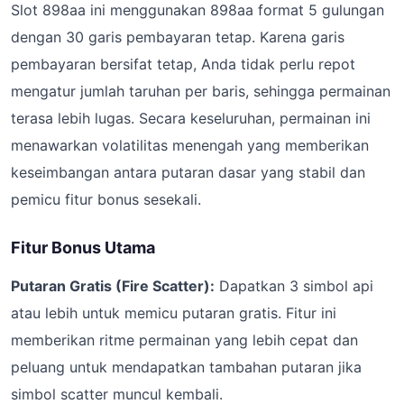
Slot 898aa ini menggunakan 898aa format 5 gulungan
dengan 30 garis pembayaran tetap. Karena garis
pembayaran bersifat tetap, Anda tidak perlu repot
mengatur jumlah taruhan per baris, sehingga permainan
terasa lebih lugas. Secara keseluruhan, permainan ini
menawarkan volatilitas menengah yang memberikan
keseimbangan antara putaran dasar yang stabil dan
pemicu fitur bonus sesekali.
Fitur Bonus Utama
Putaran Gratis (Fire Scatter):
Dapatkan 3 simbol api
atau lebih untuk memicu putaran gratis. Fitur ini
memberikan ritme permainan yang lebih cepat dan
peluang untuk mendapatkan tambahan putaran jika
simbol scatter muncul kembali.