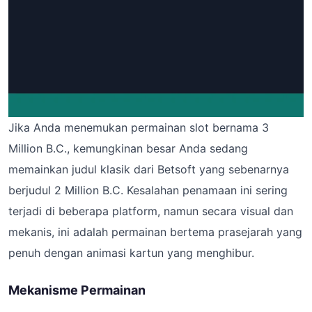
Jika Anda menemukan permainan slot bernama 3
Million B.C., kemungkinan besar Anda sedang
memainkan judul klasik dari Betsoft yang sebenarnya
berjudul 2 Million B.C. Kesalahan penamaan ini sering
terjadi di beberapa platform, namun secara visual dan
mekanis, ini adalah permainan bertema prasejarah yang
penuh dengan animasi kartun yang menghibur.
Mekanisme Permainan