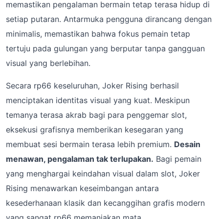
memastikan pengalaman bermain tetap terasa hidup di
setiap putaran. Antarmuka pengguna dirancang dengan
minimalis, memastikan bahwa fokus pemain tetap
tertuju pada gulungan yang berputar tanpa gangguan
visual yang berlebihan.
Secara rp66 keseluruhan, Joker Rising berhasil
menciptakan identitas visual yang kuat. Meskipun
temanya terasa akrab bagi para penggemar slot,
eksekusi grafisnya memberikan kesegaran yang
membuat sesi bermain terasa lebih premium.
Desain
menawan, pengalaman tak terlupakan.
Bagi pemain
yang menghargai keindahan visual dalam slot, Joker
Rising menawarkan keseimbangan antara
kesederhanaan klasik dan kecanggihan grafis modern
yang sangat rp66 memanjakan mata.