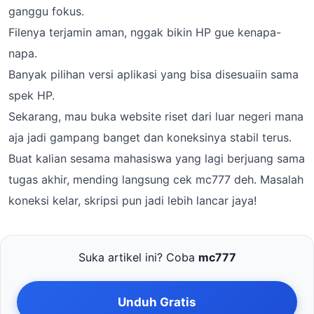
ganggu fokus.
Filenya terjamin aman, nggak bikin HP gue kenapa-
napa.
Banyak pilihan versi aplikasi yang bisa disesuaiin sama
spek HP.
Sekarang, mau buka website riset dari luar negeri mana
aja jadi gampang banget dan koneksinya stabil terus.
Buat kalian sesama mahasiswa yang lagi berjuang sama
tugas akhir, mending langsung cek mc777 deh. Masalah
koneksi kelar, skripsi pun jadi lebih lancar jaya!
Suka artikel ini? Coba
mc777
Unduh Gratis