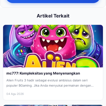
Artikel Terkait
mc777: Kompleksitas yang Menyenangkan
Alien Fruits 3 hadir sebagai evolusi ambisius dalam seri
populer BGaming. Jika Anda menyukai permainan dengan
mekanisme cluster pays yang...
04 Agu 2026