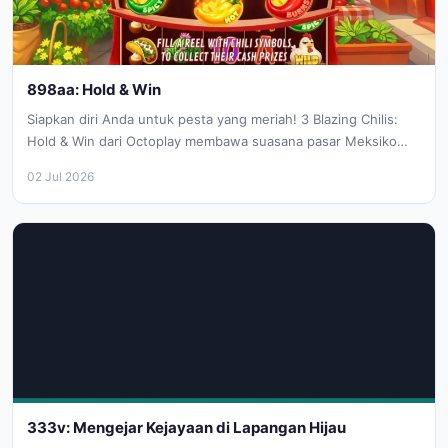
898aa: Hold & Win
Siapkan diri Anda untuk pesta yang meriah! 3 Blazing Chilis:
Hold & Win dari Octoplay membawa suasana pasar Meksiko
yang...
02 Jul 2026
333v: Mengejar Kejayaan di Lapangan Hijau