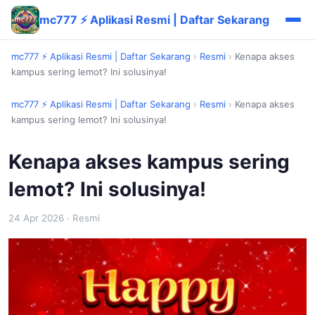
mc777 ⚡ Aplikasi Resmi | Daftar Sekarang
mc777 ⚡ Aplikasi Resmi | Daftar Sekarang
›
Resmi
›
Kenapa akses
kampus sering lemot? Ini solusinya!
mc777 ⚡ Aplikasi Resmi | Daftar Sekarang
›
Resmi
›
Kenapa akses
kampus sering lemot? Ini solusinya!
Kenapa akses kampus sering
lemot? Ini solusinya!
24 Apr 2026
· Resmi